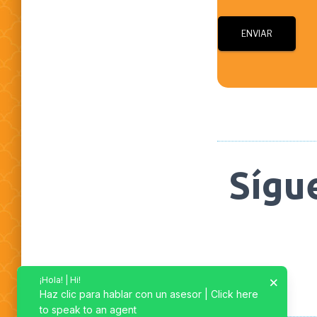
Sígu
×
¡Hola! | Hi!
Haz clic para hablar con un asesor | Click here
to speak to an agent