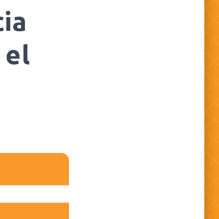
ia
 el