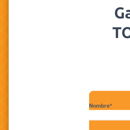
G
TO
Nombre*