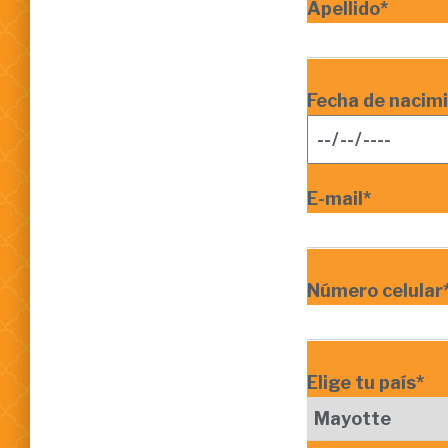
Apellido*
Fecha de nacim
E-mail*
Número celular*
Elige tu país*